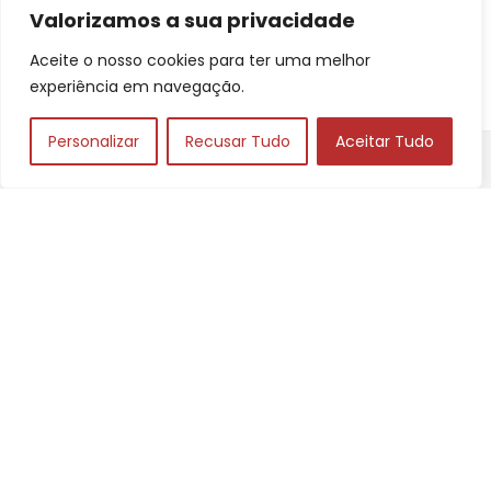
Valorizamos a sua privacidade
Jardinagem
Pets
Aceite o nosso cookies para ter uma melhor
experiência em navegação.
Personalizar
Recusar Tudo
Aceitar Tudo
2025 © Busca Sempre | Todos os Direitos Reservados
Como participante do Programa de Associados da Amazon
e Programa de Afiliados Mercado Livre, somos remunerados
pelas compras qualificadas efetuadas.