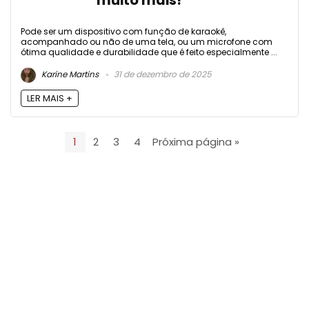
muito mais!
Pode ser um dispositivo com função de karaokê,
acompanhado ou não de uma tela, ou um microfone com
ótima qualidade e durabilidade que é feito especialmente ...
Karine Martins
31 de dezembro de 2025
LER MAIS +
1
2
3
4
Próxima página »