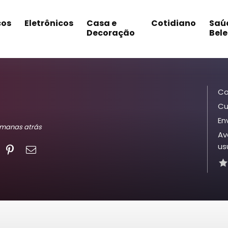
cos
Eletrônicos
Casa e
Cotidiano
Saú
Decoração
Bel
Co
Cu
En
semanas atrás
Av
us