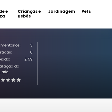
de e
Crianças e
Jardinagem
Pets
eza
Bebês
mentários:
3
rtidas:
0
viado:
2159
aliação do
uário: