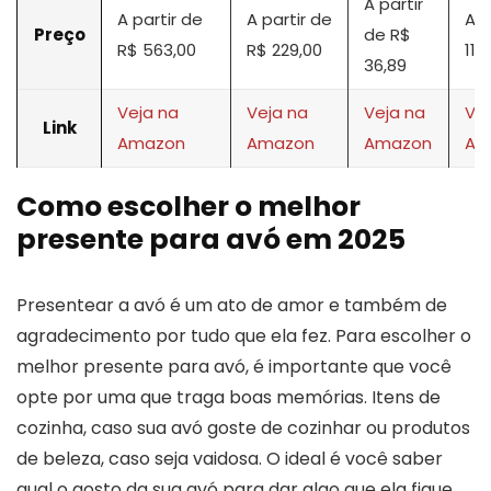
A partir
A partir de
A partir de
A p
Preço
de R$
R$ 563,00
R$ 229,00
117
36,89
Veja na
Veja na
Veja na
Vej
Link
Amazon
Amazon
Amazon
Am
Como escolher o melhor
presente para avó em 2025
Presentear a avó é um ato de amor e também de
agradecimento por tudo que ela fez. Para escolher o
melhor presente para avó, é importante que você
opte por uma que traga boas memórias. Itens de
cozinha, caso sua avó goste de cozinhar ou produtos
de beleza, caso seja vaidosa. O ideal é você saber
qual o gosto da sua avó para dar algo que ela fique