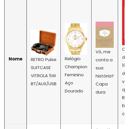
O g
Vó, me
da 
Relógio
Nome
RETRO Pulse
conta a
100
Champion
SUITCASE
sua
del
Feminino
VITROLA 5W
história?
vo
Aço
BT/AUX/USB
Capa
qu
Dourado
dura
Bra
En
co