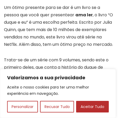
Um ótimo presente para se dar é um livro se a
pessoa que você quer presentear
ama ler
, o livro “O
duque e eu” é uma escolha perfeita. Escrito por Julia
Quinn, que tem mais de 10 milhões de exemplares
vendidos no mundo, este livro virou até série na
Netflix. Além disso, tem um ótimo preço no mercado.
Trata-se de um série com 9 volumes, sendo este o
primeiro deles, que conta a história do duque de
Hastings, chamado Simon Basset e Daphne
Valorizamos a sua privacidade
Bridgerton, irmã mais nova de seu melhor amigo. A
Aceite o nosso cookies para ter uma melhor
ideia por trás do livro é ambos
fingirem que têm
experiência em navegação.
um relacionamento
para que ela atraia
pretendentes e para ele se livrar das dele, pois ele
Personalizar
Recusar Tudo
Aceitar Tudo
não pretende casar.