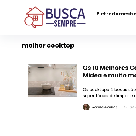
Eletrodomésti
melhor cooktop
Os 10 Melhores C
Midea e muito ma
Os cooktops 4 bocas sã
super fáceis de limpar e
Karine Martins
25 de 