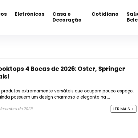
cos
Eletrônicos
Casa e
Cotidiano
Saú
Decoração
Bel
ooktops 4 Bocas de 2026: Oster, Springer
is!
o produtos extremamente versáteis que ocupam pouco espaço,
 ainda possuem um design charmoso e elegante na ...
dezembro de 2025
LER MAIS +