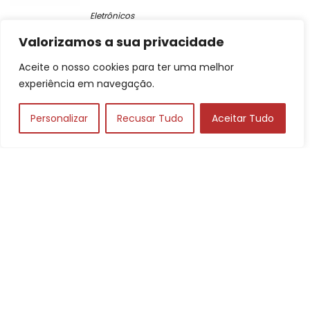
Eletrônicos
Valorizamos a sua privacidade
Categorias de Produtos para Casa:
Aceite o nosso cookies para ter uma melhor
experiência em navegação.
Eletrodomésticos
Personalizar
Recusar Tudo
Aceitar Tudo
Eletrônicos
Casa e Decoração
Cotidiano
Saúde e Beleza
Crianças e Bebês
Jardinagem
Pets