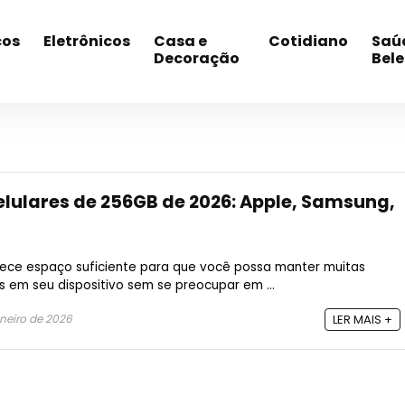
cos
Eletrônicos
Casa e
Cotidiano
Saú
Decoração
Bel
elulares de 256GB de 2026: Apple, Samsung,
rece espaço suficiente para que você possa manter muitas
os em seu dispositivo sem se preocupar em ...
aneiro de 2026
LER MAIS +