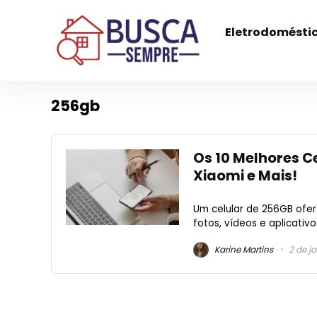
Eletrodomésti
256gb
Os 10 Melhores C
Xiaomi e Mais!
Um celular de 256GB ofe
fotos, vídeos e aplicativ
Karine Martins
2 de j