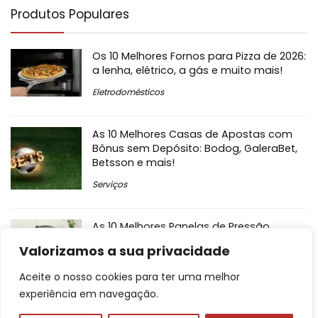
Produtos Populares
Os 10 Melhores Fornos para Pizza de 2026:
a lenha, elétrico, a gás e muito mais!
Eletrodomésticos
As 10 Melhores Casas de Apostas com
Bônus sem Depósito: Bodog, GaleraBet,
Betsson e mais!
Serviços
As 10 Melhores Panelas de Pressão
Elétrica de 2026: da Electrolux, Elgin, Oster
Valorizamos a sua privacidade
e mais!
Aceite o nosso cookies para ter uma melhor
Eletrodomésticos
experiência em navegação.